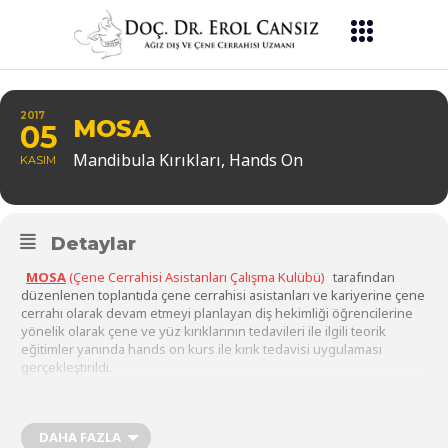
2017
MOSA
05
Mandibula Kırıkları, Hands On
KASIM
Detaylar
MOSA
(Çene Cerrahisi Asistanları Çalışma Kulübü)
tarafından
düzenlenen toplantıda çene cerrahisi asistanları ve kariyerine çene
cerrahı olarak devam etmeyi planlayan diş hekimliği öğrencilerine
yönelik olarak çene ve yüz kırıklarının tedavileri ile ilgili teorik
eğitimler yanında hands on kurs ile kırık tedavisi uygulaması
gerçekleştirildi.
DAHA FAZLA