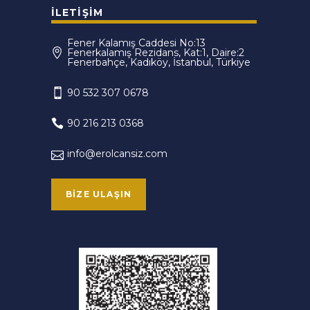
İLETIŞIM
Fener Kalamış Caddesi No:13
Fenerkalamış Rezidans, Kat:1, Daire:2
Fenerbahçe, Kadıköy, İstanbul, Türkiye
90 532 307 0678
90 216 213 0368
info@erolcansiz.com
BIZE ULAŞIN