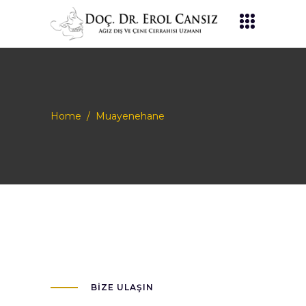
Home
/
Muayenehane
BIZE ULAŞIN