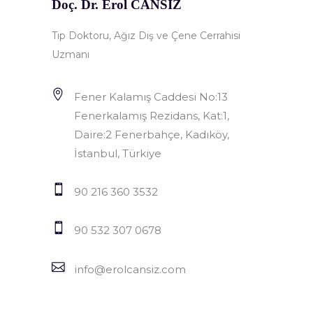
Doç. Dr. Erol CANSIZ
Tıp Doktoru, Ağız Diş ve Çene Cerrahisi
Uzmanı
Fener Kalamış Caddesi No:13
Fenerkalamış Rezidans, Kat:1,
Daire:2 Fenerbahçe, Kadıköy,
İstanbul, Türkiye
90 216 360 3532
90 532 307 0678
info@erolcansiz.com