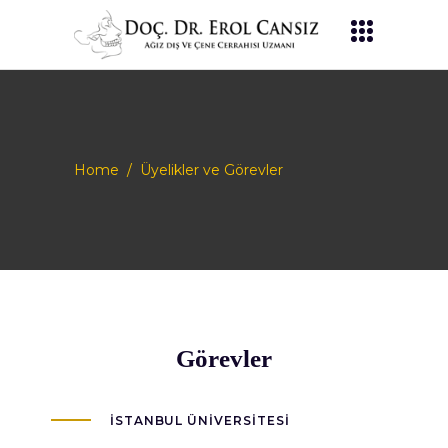
Home
/
Üyelikler ve Görevler
Görevler
İSTANBUL ÜNIVERSITESI