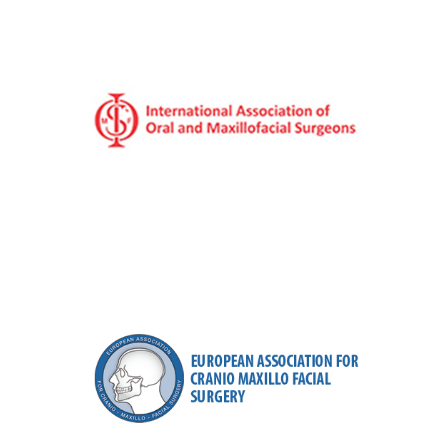
IAOMS
International Association of Oral
and Maxillofacial Surgeons, 2009
Üye, 2020 Türkiye Temsilcisi
EACMFS
European Associations for
CranioMaxillofacial Surgery, 2009
Üye