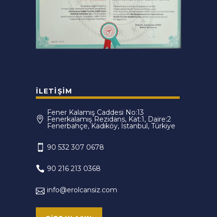
İLETIŞIM
Fener Kalamış Caddesi No:13
Fenerkalamış Rezidans, Kat:1, Daire:2
Fenerbahçe, Kadıköy, İstanbul, Türkiye
90 532 307 0678
90 216 213 0368
info@erolcansiz.com