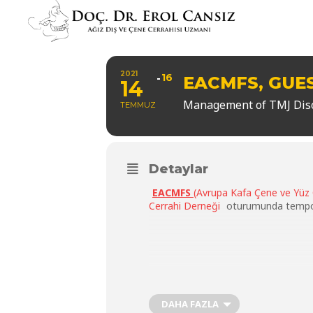
2021
16
EACMFS, GUE
14
Management of TMJ Diso
TEMMUZ
Detaylar
EACMFS
(Avrupa Kafa Çene ve Yüz 
Cerrahi Derneği
oturumunda temporom
DAHA FAZLA