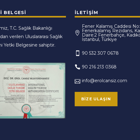
I BELGESI
İLETIŞIM
Fener Kalamış Caddesi No:
imiz, T.C. Sağlık Bakanlığı
Fenerkalamış Rezidans, Kat
Daire:2 Fenerbahçe, Kadık
ndan verilen Uluslararası Sağlık
İstanbul, Türkiye
i Yetki Belgesine sahiptir.
90 532 307 0678
90 216 213 0368
info@erolcansiz.com
BIZE ULAŞIN