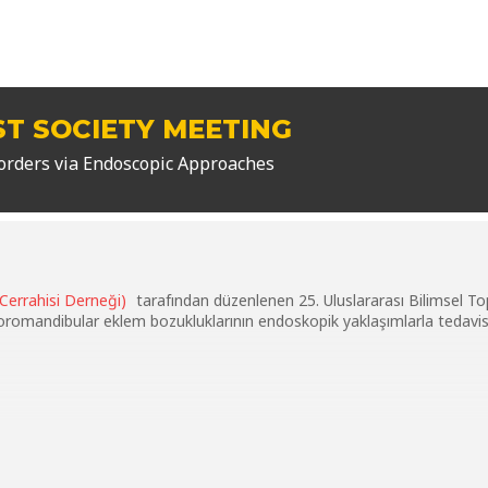
ST SOCIETY MEETING
rders via Endoscopic Approaches
Cerrahisi Derneği)
tarafından düzenlenen 25. Uluslararası Bilimsel To
andibular eklem bozukluklarının endoskopik yaklaşımlarla tedavisi ile 