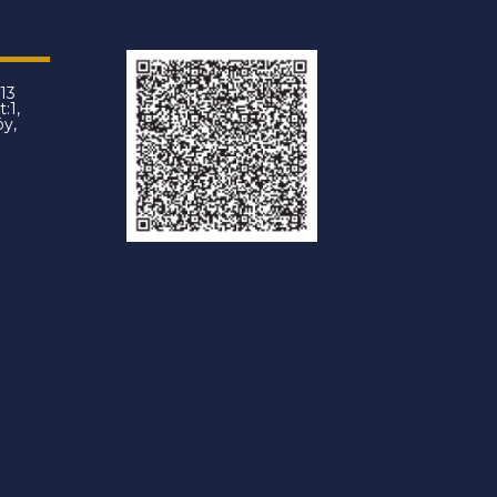
13
:1,
öy,