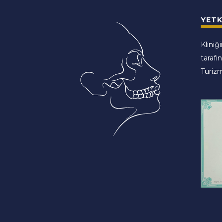
YETK
Kliniğ
tarafı
Turizm