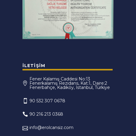
İLETIŞIM
Fener Kalamış Caddesi No:13
Fenerkalamış Rezidans, Kat:1, Daire:2
Fenerbahçe, Kadıköy, İstanbul, Türkiye
90 532 307 0678
90 216 213 0368
info@erolcansiz.com