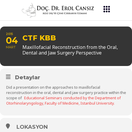
2015
CTF KBB
04
Maxillofacial Reconstruction from the Oral,
MART
Dental and Jaw Surgery Perspective
Detaylar
Did a presentation on the approaches to maxillofacial
reconstruction in the oral, dental and jaw surgery practice within the
scope of
Educational Seminars conducted by the Department of
Otorhinolaryngology, Faculty of Medicine, Istanbul University.
LOKASYON