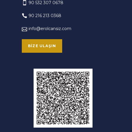
90 532 307 0678
90 216 213 0368
info@erolcansiz.com
BIZE ULAŞIN