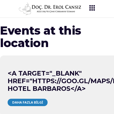
Events at this
location
<A TARGET="_BLANK"
HREF="HTTPS://GOO.GL/MAPS
HOTEL BARBAROS</A>
DAHA FAZLA BILGI