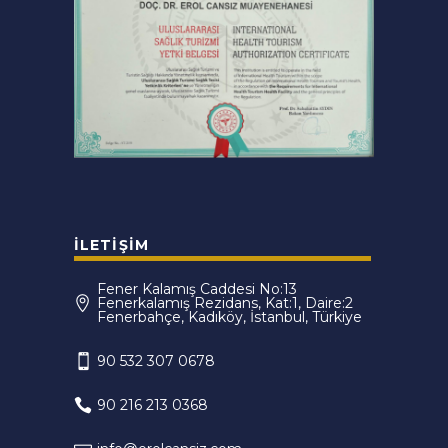
İLETIŞIM
Fener Kalamış Caddesi No:13
Fenerkalamış Rezidans, Kat:1, Daire:2
Fenerbahçe, Kadıköy, İstanbul, Türkiye
90 532 307 0678
90 216 213 0368