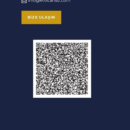
info@erolcansiz.com
BIZE ULAŞIN