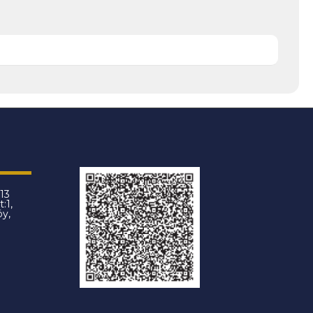
13
:1,
öy,