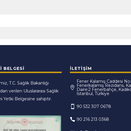
I BELGESI
İLETIŞIM
Fener Kalamış Caddesi No:
imiz, T.C. Sağlık Bakanlığı
Fenerkalamış Rezidans, Kat
Daire:2 Fenerbahçe, Kadık
ndan verilen Uluslararası Sağlık
İstanbul, Türkiye
i Yetki Belgesine sahiptir.
90 532 307 0678
90 216 213 0368