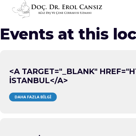
Events at this lo
<A TARGET="_BLANK" HREF="H
İSTANBUL</A>
DAHA FAZLA BILGI